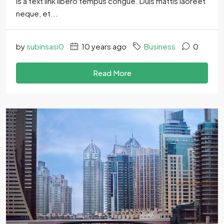
is a text link libero tempus congue. Duis mattis laoreet
neque, et...
by
subinsasi0
10 years ago
Business
0
Read More