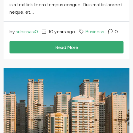
is a text link libero tempus congue. Duis mattis laoreet
neque, et...
by
subinsasi0
10 years ago
Business
0
Read More