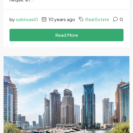
by
subinsasi0
10 years ago
Real Estate
0
Read More